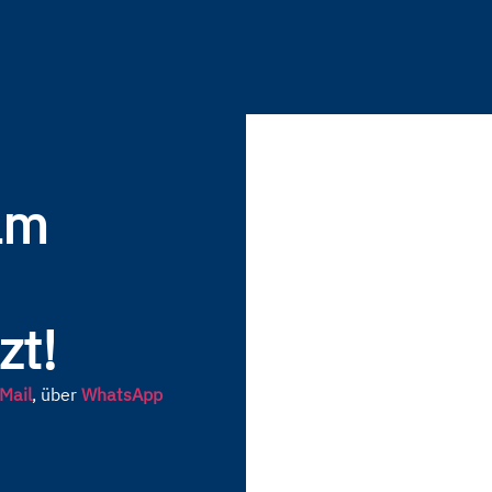
am
zt!
Mail
, über
WhatsApp