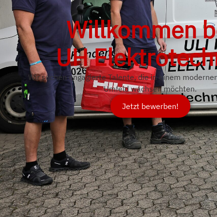
Willkommen b
UH Elektrotech
Wir suchen engagierte Talente, die in einem modernen
Umfeld wachsen möchten.
Jetzt bewerben!