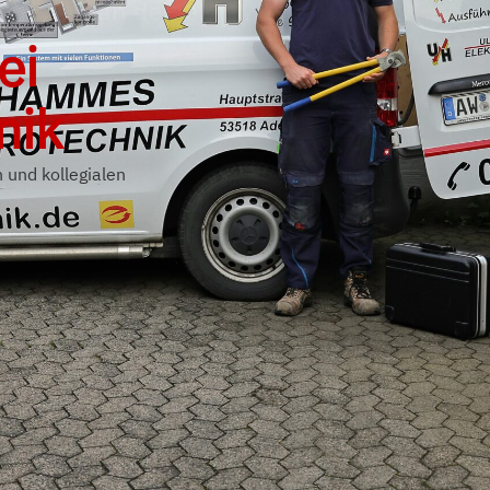
ei
nik
 und kollegialen