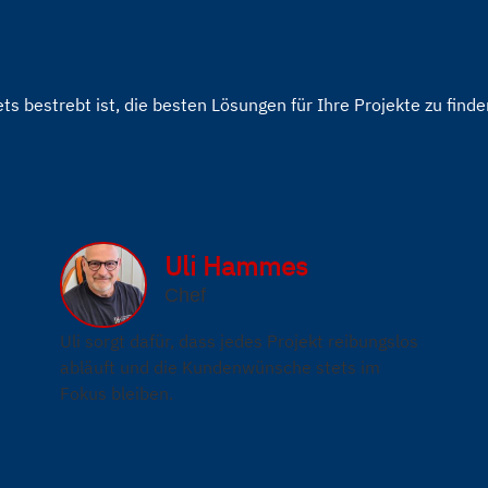
ts bestrebt ist, die besten Lösungen für Ihre Projekte zu finde
Uli Hammes
Chef
Uli sorgt dafür, dass jedes Projekt reibungslos
abläuft und die Kundenwünsche stets im
Fokus bleiben.